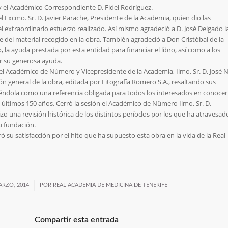
y el Académico Correspondiente D. Fidel Rodríguez.
el Excmo. Sr. D. Javier Parache, Presidente de la Academia, quien dio las
el extraordinario esfuerzo realizado. Así mismo agradeció a D. José Delgado l
te del material recogido en la obra. También agradeció a Don Cristóbal de la
, la ayuda prestada por esta entidad para financiar el libro, así como a los
r su generosa ayuda.
el Académico de Número y Vicepresidente de la Academia, Ilmo. Sr. D. José N
ón general de la obra, editada por Litografía Romero S.A., resaltando sus
niéndola como una referencia obligada para todos los interesados en conocer
s últimos 150 años. Cerró la sesión el Académico de Nümero Ilmo. Sr. D.
zo una revisión histórica de los distintos períodos por los que ha atravesad
u fundación.
ó su satisfacción por el hito que ha supuesto esta obra en la vida de la Real
/
ARZO, 2014
POR
REAL ACADEMIA DE MEDICINA DE TENERIFE
Compartir esta entrada