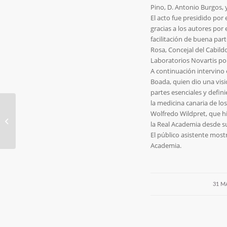
Pino, D. Antonio Burgos, 
El acto fue presidido por 
gracias a los autores por 
facilitación de buena par
Rosa, Concejal del Cabildo
Laboratorios Novartis po
A continuación intervino 
Boada, quien dio una visi
partes esenciales y defi
la medicina canaria de lo
ARS CLINICA
Wolfredo Wildpret, que hi
ACADEMICA VOLUMEN
la Real Academia desde s
1 NÚMERO 2 Febrero
El público asistente mostr
2014
Academia.
31 M