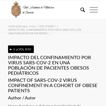
Usted está aquí:
Inicio
/
VOL 8 NUM 1
/
IMPACTO DEL CONFINAMIENTO POR VIRUS SARS-COV-2 EN
UNA POBLACIÓN DE PACIENTES ...
Ir a VOL 8 N1
IMPACTO DEL CONFINAMIENTO POR
VIRUS SARS-COV-2 EN UNA
POBLACIÓN DE PACIENTES OBESOS
PEDIÁTRICOS
IMPACT OF SARS-COV-2 VIRUS
CONFINEMENT IN A COHORT OF OBESE
PATIENTS
Author / Autor
Mónica Ruiz Ponsa, (a,*) Enrique González Dávila (b)